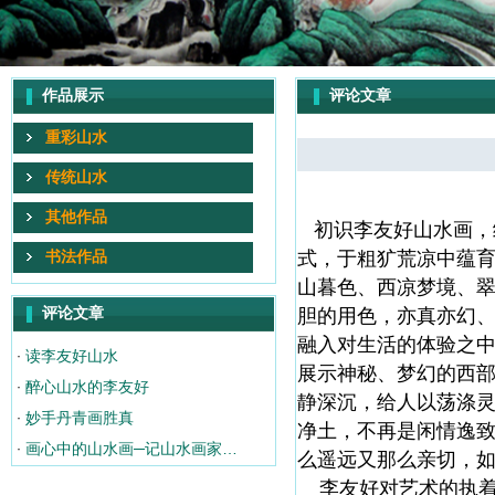
作品展示
评论文章
重彩山水
传统山水
其他作品
初识李友好山水画，
书法作品
式，于粗犷荒凉中蕴
山暮色、西凉梦境、
评论文章
胆的用色，亦真亦幻
融入对生活的体验之
读李友好山水
·
展示神秘、梦幻的西
醉心山水的李友好
·
静深沉，给人以荡涤
妙手丹青画胜真
·
净土，不再是闲情逸
画心中的山水画─记山水画家…
·
么遥远又那么亲切，
李友好对艺术的执着